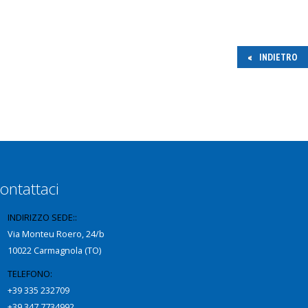
INDIETRO
ontattaci
INDIRIZZO SEDE::
Via Monteu Roero, 24/b
10022 Carmagnola (TO)
TELEFONO:
+39 335 232709
+39 347 7734992